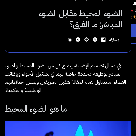
سكاي لايت عبر التطبيق
واط | Yeelight
الضوء المحيط مقابل الضوء
66.00 SAR
89.00 SAR
175.00 SA
5.0
المباشر: ما الفرق؟
ف إلى السلة
اضف إلى السلة
يشارك:
في مجال تصميم الإضاءة، يتمتع كل من
الضوء المحيط
والضوء
المباشر بوظيفة محددة خاصة بهما في تشكيل الأجواء ووظائف
الفضاء. ستتناول هذه المقالة هذين التعريفين وبعض اختلافاتهما
الوظيفية والمكانية.
ما هو الضوء المحيط