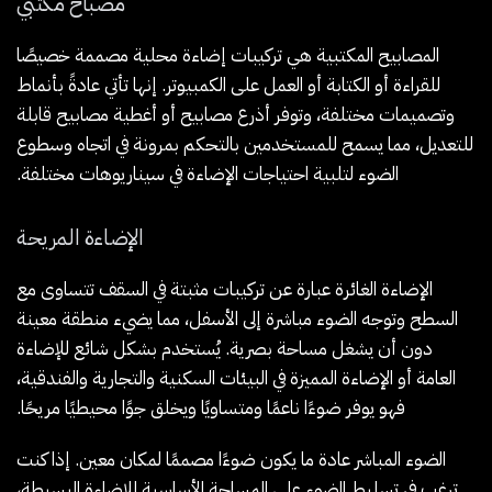
مصباح مكتبي
المصابيح المكتبية هي تركيبات إضاءة محلية مصممة خصيصًا
للقراءة أو الكتابة أو العمل على الكمبيوتر. إنها تأتي عادةً بأنماط
وتصميمات مختلفة، وتوفر أذرع مصابيح أو أغطية مصابيح قابلة
للتعديل، مما يسمح للمستخدمين بالتحكم بمرونة في اتجاه وسطوع
الضوء لتلبية احتياجات الإضاءة في سيناريوهات مختلفة.
الإضاءة المريحة
الإضاءة الغائرة عبارة عن تركيبات مثبتة في السقف تتساوى مع
السطح وتوجه الضوء مباشرة إلى الأسفل، مما يضيء منطقة معينة
دون أن يشغل مساحة بصرية. يُستخدم بشكل شائع للإضاءة
العامة أو الإضاءة المميزة في البيئات السكنية والتجارية والفندقية،
فهو يوفر ضوءًا ناعمًا ومتساويًا ويخلق جوًا محيطيًا مريحًا.
الضوء المباشر عادة ما يكون ضوءًا مصممًا لمكان معين. إذا كنت
ترغب في تسليط الضوء على المساحة الأساسية للإضاءة البسيطة،