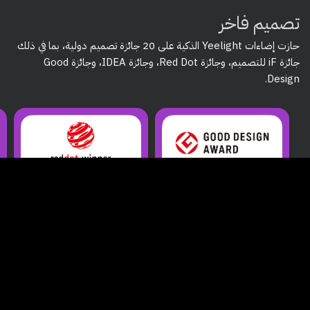
تصميم فاخر
حازت إضاءات
Yeelight الذكية
على
20 جائزة تصميم دولية
، بما في ذلك
جائزة iF للتصميم، وجائزة Red Dot، وجائزة IDEA، وجائزة Good
.
Design
من نحن
في Yeelight، نحن المزودون الرسميون لمنتجات Yeelight في المملكة
العربية السعودية. نقدم تجارب إضاءة ذكية تجمع بين التصميم الحديث،
والابتكار، والموثوقية. سواء كنت تبحث عن إضاءة منزلية أنيقة أو إعدادات