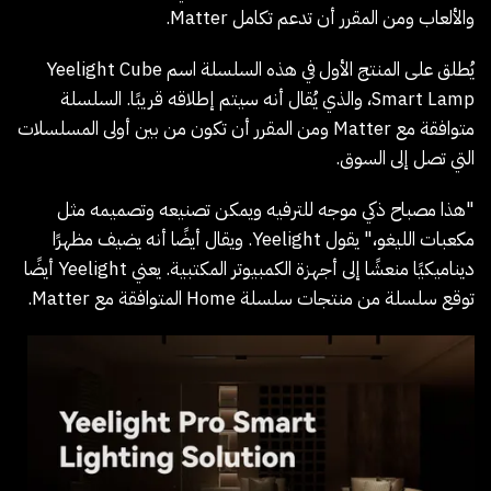
والألعاب ومن المقرر أن تدعم تكامل Matter.
يُطلق على المنتج الأول في هذه السلسلة اسم Yeelight Cube
Smart Lamp، والذي يُقال أنه سيتم إطلاقه قريبًا. السلسلة
متوافقة مع Matter ومن المقرر أن تكون من بين أولى المسلسلات
التي تصل إلى السوق.
"هذا مصباح ذكي موجه للترفيه ويمكن تصنيعه وتصميمه مثل
مكعبات الليغو،" يقول Yeelight. ويقال أيضًا أنه يضيف مظهرًا
ديناميكيًا منعشًا إلى أجهزة الكمبيوتر المكتبية. يعني Yeelight أيضًا
توقع سلسلة من منتجات سلسلة Home المتوافقة مع Matter.