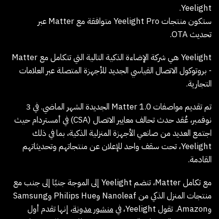
Yeelight.
ستكون منتجات Yeelight Pro متوافقة مع Matter عبر
تحديث OTA.
Yeelight هي شركة الإضاءة الذكية التالية التي تتكامل مع Matter
- بروتوكول الاتصال القياسي الجديد للأجهزة المتصلة عبر العلامات
التجارية.
تم تقديم مواصفات Matter 1.0 الجديدة الشهر الماضي. في 3
نوفمبر، عُقد حدث تحالف معايير الاتصال (CSA) في أمستردام حيث
اجتمع العديد من صانعي الأجهزة المنزلية الذكية، بما في ذلك
Yeelight، تحت سقف واحد للإعلان عن منتجاتهم وتحديثاتهم
القادمة.
مع تكامل Matter، تنضم Yeelight
إلى
الموجة جنبًا إلى جنب مع
منتجات المنزل الذكي من Nanoleaf وPhilips Hue وSamsung
وAmazon. تقول Yeelight، في
منشور مدونة
، إنها تقدم أول