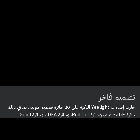
تصميم فاخر
حازت إضاءات
Yeelight الذكية
على
20 جائزة تصميم دولية
، بما في ذلك
جائزة iF للتصميم، وجائزة Red Dot، وجائزة IDEA، وجائزة Good
.
Design