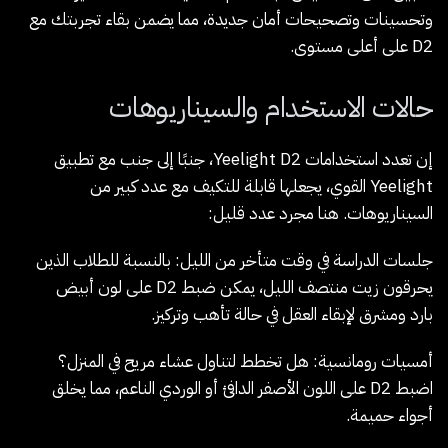
وتحسينات وتصحيحات أمان جديدة، مما يضمن بقاء تجربتك مع
D2 على أعلى مستوى.
حالات الاستخدام والسيناريوهات
إن تعدد استخدامات Yeelight D2، جنبًا إلى جنب مع تطبيق
Yeelight القوي، يجعلها قابلة للتكيف مع عدد كبير من
السيناريوهات. هنا مجرد عدد قليل:
جلسات الدراسة في وقت متأخر من الليل
: بالنسبة للطلاب الذين
يحرقون زيت منتصف الليل، يمكن ضبط D2 على لون أبيض
بارد ومشرق لإبقاء العقل في حالة تأهب وتركيز.
أمسيات رومانسية
: هل تخطط لتناول عشاء مريح في المنزل؟
اضبط D2 على اللون الأصفر الدافئ أو الوردي الناعم، مما يخلق
أجواء حميمة.