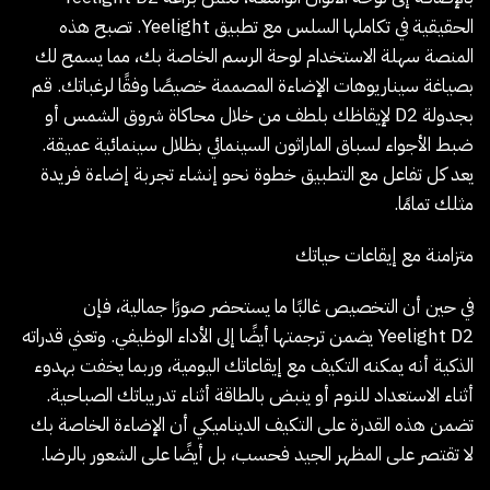
الحقيقية في تكاملها السلس مع تطبيق Yeelight. تصبح هذه
المنصة سهلة الاستخدام لوحة الرسم الخاصة بك، مما يسمح لك
بصياغة سيناريوهات الإضاءة المصممة خصيصًا وفقًا لرغباتك. قم
بجدولة D2 لإيقاظك بلطف من خلال محاكاة شروق الشمس أو
ضبط الأجواء لسباق الماراثون السينمائي بظلال سينمائية عميقة.
يعد كل تفاعل مع التطبيق خطوة نحو إنشاء تجربة إضاءة فريدة
مثلك تمامًا.
متزامنة مع إيقاعات حياتك
في حين أن التخصيص غالبًا ما يستحضر صورًا جمالية، فإن
Yeelight D2 يضمن ترجمتها أيضًا إلى الأداء الوظيفي. وتعني قدراته
الذكية أنه يمكنه التكيف مع إيقاعاتك اليومية، وربما يخفت بهدوء
أثناء الاستعداد للنوم أو ينبض بالطاقة أثناء تدريباتك الصباحية.
تضمن هذه القدرة على التكيف الديناميكي أن الإضاءة الخاصة بك
لا تقتصر على المظهر الجيد فحسب، بل أيضًا على الشعور بالرضا.