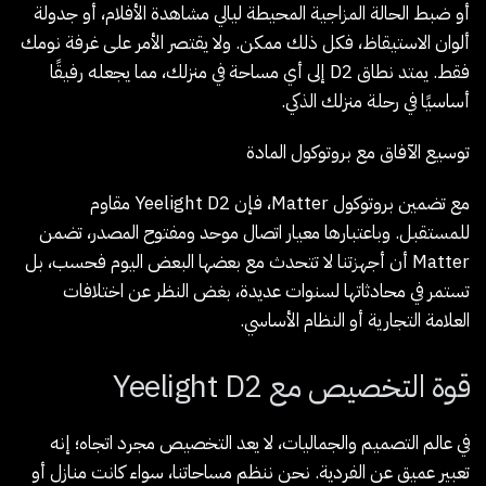
أو ضبط الحالة المزاجية المحيطة ليالي مشاهدة الأفلام، أو جدولة
ألوان الاستيقاظ، فكل ذلك ممكن. ولا يقتصر الأمر على غرفة نومك
فقط. يمتد نطاق D2 إلى أي مساحة في منزلك، مما يجعله رفيقًا
أساسيًا في رحلة منزلك الذكي.
توسيع الآفاق مع بروتوكول المادة
مع تضمين بروتوكول Matter، فإن Yeelight D2 مقاوم
للمستقبل. وباعتبارها معيار اتصال موحد ومفتوح المصدر، تضمن
Matter أن أجهزتنا لا تتحدث مع بعضها البعض اليوم فحسب، بل
تستمر في محادثاتها لسنوات عديدة، بغض النظر عن اختلافات
العلامة التجارية أو النظام الأساسي.
قوة التخصيص مع Yeelight D2
في عالم التصميم والجماليات، لا يعد التخصيص مجرد اتجاه؛ إنه
تعبير عميق عن الفردية. نحن ننظم مساحاتنا، سواء كانت منازل أو