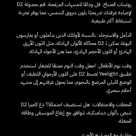
روتينات الصباح
: قل وداعًا للمنبهات المزعجة. قم بجدولة D2
لإضاءة غرفتك تدريجيًا بلون شروق الشمس، مما يوفر تجربة
استيقاظ أكثر طبيعية.
التأمل والاسترخاء
: بالنسبة لأولئك الذين يتأملون أو يمارسون
اليوغا، يمكن لـ D2 محاكاة الألوان الهادئة، مثل اللون الأزرق
الهادئ أو اللون الأخضر الهادئ، مما يعزز الأجواء الهادئة.
وقت نوم الأطفال
: اجعل وقت النوم ممتعًا للصغار. استخدم
تطبيق Yeelight لضبط D2 على اللون الأرجواني اللطيف أو
الوضع الليلي المرصع بالنجوم، مما يحول غرفتهم إلى مشهد
أحلام سحري.
الحفلات والاحتفالات
: هل تستضيف اجتماعًا؟ دع كاميرا D2
تنبض بألوان ديناميكية، تتوافق مع إيقاع الموسيقى وطاقة
الحفلة.
مقارنة مع المصابيح الأخرى