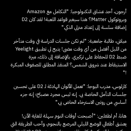
أرجون، أحد عشاق التكنولوجيا
: "التكامل مع Amazon
وبروتوكول Matter؟ هذا سيغير قواعد اللعبة! لقد كان D2
إضافة سلسة إلى إعداد منزلي الذكي."
ميلاني، طالبة جامعية
: "لم تكن جلسات الدراسة في وقت متأخر
من الليل أفضل من أي وقت مضى! يتيح لي تطبيق Yeelight
ضبط D2 للحفاظ على تركيزي. بالإضافة إلى ذلك، ميزة
الاستيقاظ عند شروق الشمس؟ المنقذ المطلق للصفوف المبكرة
!"
كارلوس، مدرب اليوجا
: "تعمل الألوان الهادئة لـ D2 على تحسين
جلسات التأمل الخاصة بي. إنه ليس مجرد مصباح؛ إنه جزء
أساسي من روتين الاسترخاء الخاص بي."
هانا، أم لطفلين
: "أصبحت أوقات النوم سهلة للغاية الآن!
يعشق أطفالي الوضع الليلي المرصع بالنجوم، وأحب الطريقة التي