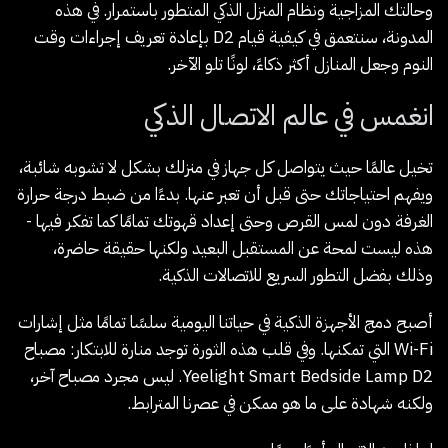
وحالتك المزاجية ونظام المنزل الذكي المتطور باستمرار. في هذه
المدونة، سنتعمق في كيفية قيام D2 بإعادة تعريف إجراءات وقت
النوم وجعل المنازل أكثر ذكاءً، لونًا تلو الآخر.
انغمس في عالم الاتصال الذكي
تخيل عالمًا حيث يتواصل كل جهاز في منزلك بشكل لا تشوبه شائبة،
ويفهم احتياجاتك حتى قبل أن تعبر عنها. بدءًا من ضبط درجة حرارة
الغرفة دون لمس القرص وحتى إعداد قهوتك تمامًا كما تفكر فيها -
هذه ليست لمحة عن المستقبل البعيد ولكنها حقيقة حاضرة،
وذلك بفضل التطور السريع للاتصالات الذكية.
أصبح دمج الأجهزة الذكية في حياتنا اليومية سلسًا تمامًا مثل إشارات
Wi-Fi التي تمكنها. وفي قلب هذه الثورة توجد منارة للابتكار: مصباح
Yeelight Smart Bedside Lamp D2. ليس مجرد مصباح آخر،
ولكنه شهادة على ما هو ممكن في عصرنا المترابط.