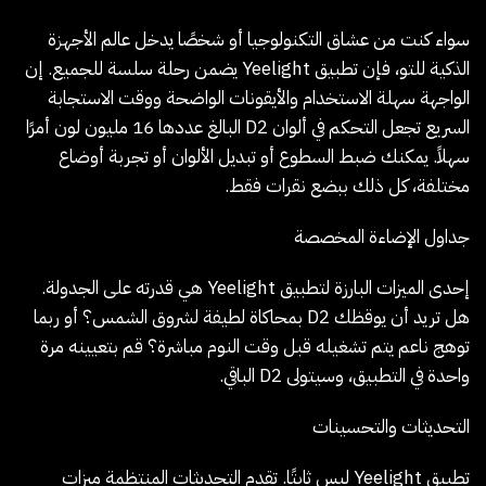
سواء كنت من عشاق التكنولوجيا أو شخصًا يدخل عالم الأجهزة
الذكية للتو، فإن تطبيق Yeelight يضمن رحلة سلسة للجميع. إن
الواجهة سهلة الاستخدام والأيقونات الواضحة ووقت الاستجابة
السريع تجعل التحكم في ألوان D2 البالغ عددها 16 مليون لون أمرًا
سهلاً. يمكنك ضبط السطوع أو تبديل الألوان أو تجربة أوضاع
مختلفة، كل ذلك ببضع نقرات فقط.
جداول الإضاءة المخصصة
إحدى الميزات البارزة لتطبيق Yeelight هي قدرته على الجدولة.
هل تريد أن يوقظك D2 بمحاكاة لطيفة لشروق الشمس؟ أو ربما
توهج ناعم يتم تشغيله قبل وقت النوم مباشرة؟ قم بتعيينه مرة
واحدة في التطبيق، وسيتولى D2 الباقي.
التحديثات والتحسينات
تطبيق Yeelight ليس ثابتًا. تقدم التحديثات المنتظمة ميزات