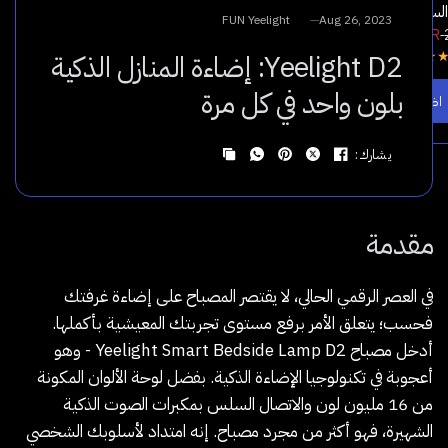
سكاي لايت عبر التطبيق
واط | Yeelight
FUN Yeelight
Aug 26, 2023
66.00 SAR
89.00 SAR
175.00 SA
Yeelight D2: إضاءة المنازل الذكية
5.0
بلون واحد في كل مرة
ف إلى السلة
اضف إلى السلة
يشارك:
مقدمة
في العصر الرقمي الحالي، لا يقتصر المصباح على إضاءة غرفتك
فحسب؛ يتعلق الأمر برفع مستوى تجربتك المعيشية بأكملها.
أدخل مصباح Yeelight Smart Bedside Lamp D2 - وهو
أعجوبة في تكنولوجيا الإضاءة الذكية. بفضل لوحة الألوان المكونة
من 16 مليون لون والاتصال السلس بمكبرات الصوت الذكية
الشهيرة، فهو أكثر من مجرد مصباح. إنه امتداد لأسلوبك الشخصي