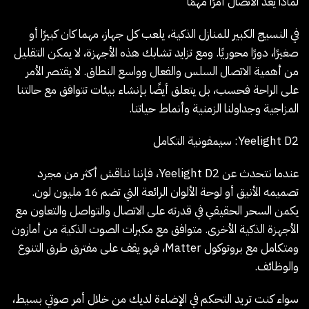
لماذا يعد الاتصال أمرًا مهمًا
في النسيج الكبير للمنازل الذكية، يلعب كل جهاز، مهما كان كبيرًا أو
صغيرًا، دورًا محوريًا. ومع تزايد تشابك هذه الأجهزة، لا يمكن التقليل
من أهمية الاتصال السلس والفعال وواسع النطاق. لا يقتصر الأمر
على الراحة فحسب، بل يتعلق أيضًا بإنشاء بيئات تتوافق مع حالتنا
المزاجية وجداولنا الزمنية وأنماط حياتنا.
Yeelight D2: سيمفونية التكامل
عندما نتحدث عن Yeelight D2، فإننا نناقش أكثر من مجرد
تصميمه الأنيق أو لوحة الألوان الرائعة التي تضم 16 مليون لون.
يكمن السحر الحقيقي في قدرته على الاتصال والتواصل والتعاون مع
الأجهزة الذكية الأخرى. متوافق مع مكبرات الصوت الذكية من أمازون
ومتكامل مع بروتوكول Matter، فهو يقف على مفترق طرق التنوع
والوظائف.
سواء كنت تريد التحكم في الإضاءة لديك من خلال أمر صوتي بسيط،