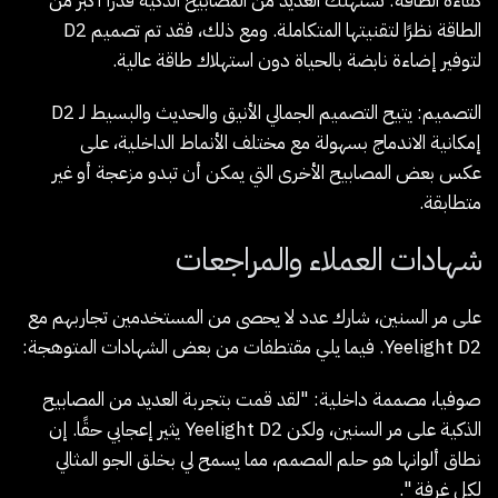
كفاءة الطاقة
: تستهلك العديد من المصابيح الذكية قدرًا أكبر من
الطاقة نظرًا لتقنيتها المتكاملة. ومع ذلك، فقد تم تصميم D2
لتوفير إضاءة نابضة بالحياة دون استهلاك طاقة عالية.
التصميم
: يتيح التصميم الجمالي الأنيق والحديث والبسيط لـ D2
إمكانية الاندماج بسهولة مع مختلف الأنماط الداخلية، على
عكس بعض المصابيح الأخرى التي يمكن أن تبدو مزعجة أو غير
متطابقة.
شهادات العملاء والمراجعات
على مر السنين، شارك عدد لا يحصى من المستخدمين تجاربهم مع
Yeelight D2. فيما يلي مقتطفات من بعض الشهادات المتوهجة:
صوفيا، مصممة داخلية
: "لقد قمت بتجربة العديد من المصابيح
الذكية على مر السنين، ولكن Yeelight D2 يثير إعجابي حقًا. إن
نطاق ألوانها هو حلم المصمم، مما يسمح لي بخلق الجو المثالي
لكل غرفة ".