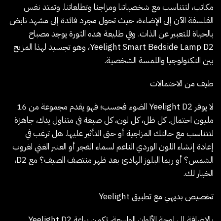
مكاتب، لتتناسب مع شخصياتنا ومزاجنا وتطلعاتنا. وتمتد نفس
الفلسفة الآن إلى الإضاءة، حيث تحول مجرد فائدة إلى مشهد نابض
بالحياة للتعبير عن الذات. وفي طليعة هذه الثورة يوجد مصباح
Yeelight Smart Bedside Lamp D2، وهو تجسيد لهذا المزيج
بين التكنولوجيا واللمسة الشخصية.
طيف من الاحتمالات
لا يوفر Yeelight D2 الضوء فحسب؛ فهو يقدم مجموعة من 16
مليون احتمال. كل ظل، كل لون، كل صبغة في متناول يدك، جاهزة
لتتناسب مع حالتك المزاجية أو حتى التأثير عليها. هل ترغب في
إعادة إنشاء اللون الوردي الناعم لسماء الفجر أو العنبر الغني لغروب
الشمس؟ أو ربما البلوز الهادئ بعد ظهر منتصف الصيف؟ مع D2،
الخيار لك.
تخصيص بديهي مع تطبيق Yeelight
بالإضافة إلى لوحة الألوان الواسعة، تكمن براعة Yeelight D2